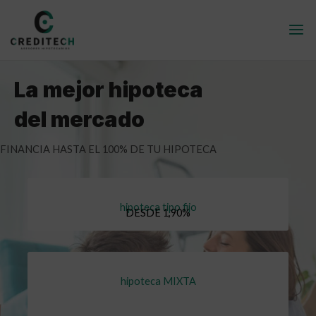
Ir
al
Mai
contenido
Me
La mejor hipoteca
del mercado
FINANCIA HASTA EL 100% DE TU HIPOTECA
hipoteca tipo fijo
DESDE 1,90%
hipoteca MIXTA